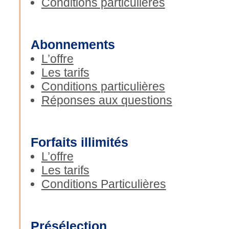
Conditions particulières
Abonnements
L’offre
Les tarifs
Conditions particulières
Réponses aux questions
Forfaits illimités
L’offre
Les tarifs
Conditions Particulières
Présélection